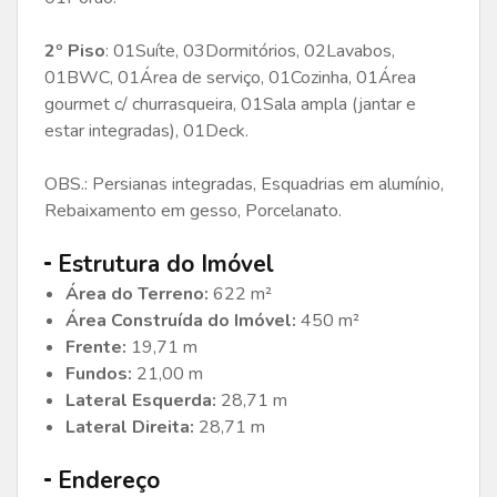
2º Piso
: 01Suíte, 03Dormitórios, 02Lavabos,
01BWC, 01Área de serviço, 01Cozinha, 01Área
gourmet c/ churrasqueira, 01Sala ampla (jantar e
estar integradas), 01Deck.
OBS.: Persianas integradas, Esquadrias em alumínio,
Rebaixamento em gesso, Porcelanato.
Estrutura do Imóvel
Área do Terreno:
622 m²
Área Construída do Imóvel:
450 m²
Frente:
19,71 m
Fundos:
21,00 m
Lateral Esquerda:
28,71 m
Lateral Direita:
28,71 m
Endereço