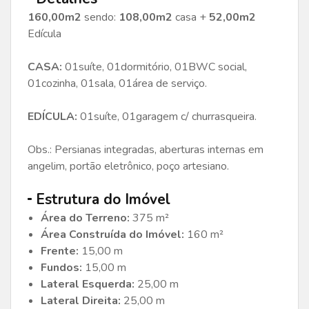
160,00m2
sendo:
108,00m2
casa +
52,00m2
Edícula
CASA:
01suíte, 01dormitório, 01BWC social,
01cozinha, 01sala, 01área de serviço.
EDÍCULA:
01suíte, 01garagem c/ churrasqueira.
Obs.: Persianas integradas, aberturas internas em
angelim, portão eletrônico, poço artesiano.
Estrutura do Imóvel
Área do Terreno:
375 m²
Área Construída do Imóvel:
160 m²
Frente:
15,00 m
Fundos:
15,00 m
Lateral Esquerda:
25,00 m
Lateral Direita:
25,00 m