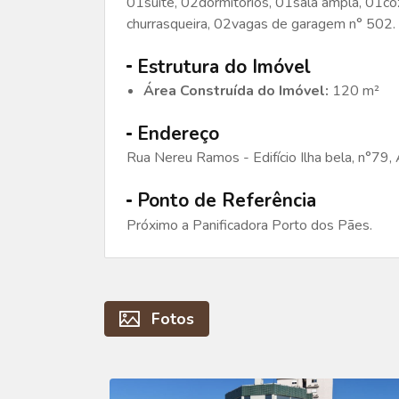
01suíte, 02dormitórios, 01sala ampla, 01co
churrasqueira, 02vagas de garagem n° 502.
Estrutura do Imóvel
Área Construída do Imóvel:
120 m²
Endereço
Rua Nereu Ramos - Edifício Ilha bela, n°79,
Ponto de Referência
Próximo a Panificadora Porto dos Pães.
Fotos