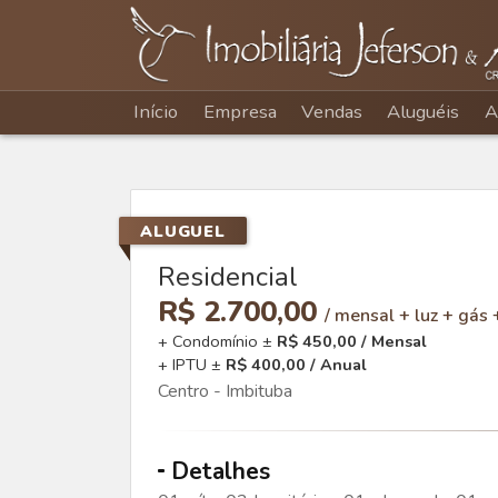
Início
Empresa
Vendas
Aluguéis
A
ALUGUEL
Residencial
R$ 2.700,00
/ mensal + luz + gás
+ Condomínio ±
R$ 450,00 / Mensal
+ IPTU ±
R$ 400,00 / Anual
Centro - Imbituba
Detalhes