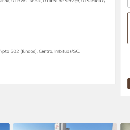
zinha, 01BWC social, 01área de serviço, 01sacada c/
 Apto 502 (fundos), Centro, Imbituba/SC.