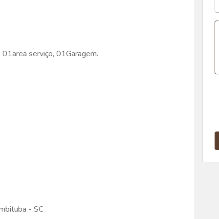
 01area serviço, 01Garagem.
Imbituba - SC