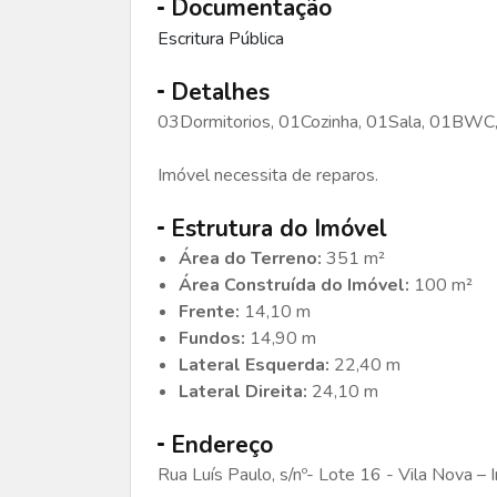
Documentação
Escritura Pública
Detalhes
03Dormitorios, 01Cozinha, 01Sala, 01BWC,
Imóvel necessita de reparos.
Estrutura do Imóvel
Área do Terreno:
351 m²
Área Construída do Imóvel:
100 m²
Frente:
14,10 m
Fundos:
14,90 m
Lateral Esquerda:
22,40 m
Lateral Direita:
24,10 m
Endereço
Rua Luís Paulo, s/nº- Lote 16 - Vila Nova – 